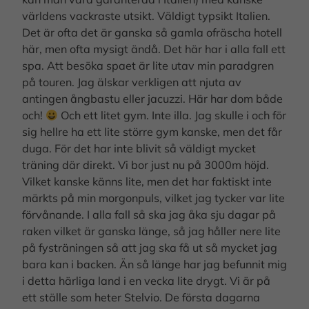
världens vackraste utsikt. Väldigt typsikt Italien.
Det är ofta det är ganska så gamla ofräscha hotell
här, men ofta mysigt ändå. Det här har i alla fall ett
spa. Att besöka spaet är lite utav min paradgren
på touren. Jag älskar verkligen att njuta av
antingen ångbastu eller jacuzzi. Här har dom både
och!
Och ett litet gym. Inte illa. Jag skulle i och för
sig hellre ha ett lite större gym kanske, men det får
duga. För det har inte blivit så väldigt mycket
träning där direkt. Vi bor just nu på 3000m höjd.
Vilket kanske känns lite, men det har faktiskt inte
märkts på min morgonpuls, vilket jag tycker var lite
förvånande. I alla fall så ska jag åka sju dagar på
raken vilket är ganska länge, så jag håller nere lite
på fysträningen så att jag ska få ut så mycket jag
bara kan i backen. Än så länge har jag befunnit mig
i detta härliga land i en vecka lite drygt. Vi är på
ett ställe som heter Stelvio. De första dagarna